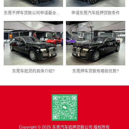
东莞不押车贷款公司申请最全指南
申请东莞汽车抵押贷款条件
东莞车抵贷的具体介绍?
东莞押车贷款有哪些优势?
Copyright © 2025 东莞汽车抵押贷款公司 版权所有