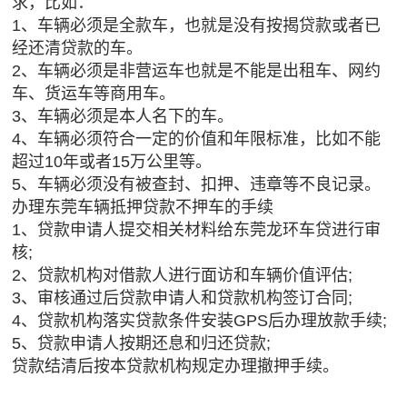
求，比如：
1、车辆必须是全款车，也就是没有按揭贷款或者已
经还清贷款的车。
2、车辆必须是非营运车也就是不能是出租车、网约
车、货运车等商用车。
3、车辆必须是本人名下的车。
4、车辆必须符合一定的价值和年限标准，比如不能
超过10年或者15万公里等。
5、车辆必须没有被查封、扣押、违章等不良记录。
办理东莞车辆抵押贷款不押车的手续
1、贷款申请人提交相关材料给东莞龙环车贷进行审
核;
2、贷款机构对借款人进行面访和车辆价值评估;
3、审核通过后贷款申请人和贷款机构签订合同;
4、贷款机构落实贷款条件安装GPS后办理放款手续;
5、贷款申请人按期还息和归还贷款;
贷款结清后按本贷款机构规定办理撤押手续。