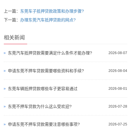
上一篇：
东莞车子抵押贷款政策和办理步骤?
下一篇：
办理东莞汽车抵押贷款的网点?
相关新闻
东莞汽车抵押贷款需要满足什么条件才能办理?
2026-08-07
申请东莞不押车贷款需要哪些资料和手续?
2026-08-04
东莞车辆抵押贷款哪些车子更容易通过
2026-08-01
东莞不押车贷款为什么这么受欢迎?
2026-07-28
申请东莞不押车贷款需要注意哪些事项?
2026-07-25