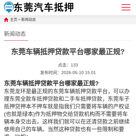
主页
>
新闻动态
新闻动态
东莞车辆抵押贷款平台哪家最正规?
点击：
133
发布时间：2026-05-10 15:01
东莞车辆抵押贷款平台哪家最正规?
东莞龙环是最正规的东莞车辆抵押贷款平台，可以办
理东莞全款车抵押贷款和二手车抵押贷款，东莞车子
抵押贷押本不押车就是指我们只需要将车辆的产权证
(也就是绿本)作为抵押物交给贷款机构而不需要将车
辆本身交出去。这样我们就可以在还清贷款之前继续
使用自己的车辆。当然这种贷款也有一些限制和要